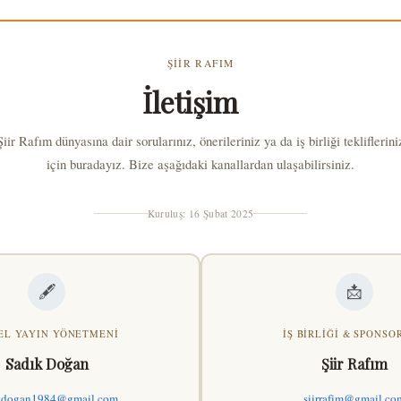
ŞIIR RAFIM
İletişim
Şiir Rafım dünyasına dair sorularınız, önerileriniz ya da iş birliği tekliflerini
için buradayız. Bize aşağıdaki kanallardan ulaşabilirsiniz.
Kuruluş: 16 Şubat 2025
🖋️
📩
EL YAYIN YÖNETMENI
İŞ BIRLIĞI & SPONS
Sadık Doğan
Şiir Rafım
kdogan1984@gmail.com
siirrafim@gmail.co