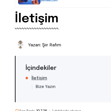
İletişim
Yazan:
Şiir Rafım
İçindekiler
İletişim
Bize Yazın
Son Baskı:
10.7.26
|
1 dakikada okunur.