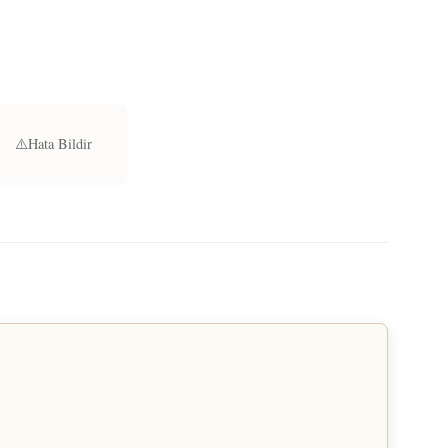
⚠️
Hata Bildir