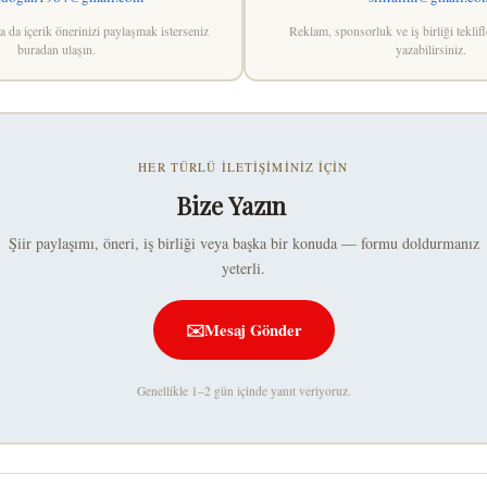
 ya da içerik önerinizi paylaşmak isterseniz
Reklam, sponsorluk ve iş birliği teklifl
buradan ulaşın.
yazabilirsiniz.
HER TÜRLÜ İLETIŞIMINIZ İÇIN
Bize Yazın
Şiir paylaşımı, öneri, iş birliği veya başka bir konuda — formu doldurmanız
yeterli.
✉️
Mesaj Gönder
Genellikle 1–2 gün içinde yanıt veriyoruz.