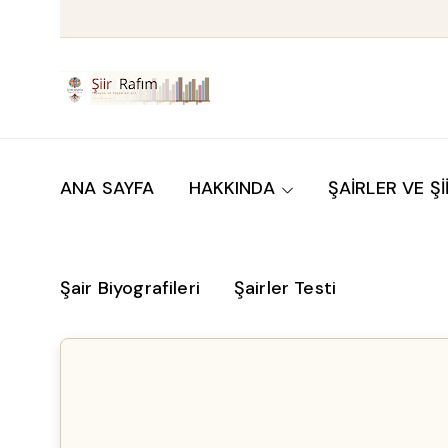
ANA SAYFA
HAKKINDA
ŞAİRLER VE Şİ
Şair Biyografileri
Şairler Testi