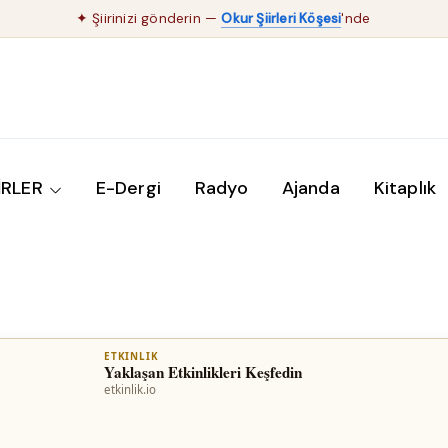
✦ Şiirinizi gönderin —
Okur Şiirleri Köşesi
'nde
İRLER
E-Dergi
Radyo
Ajanda
Kitaplık
ETKINLIK
Yaklaşan Etkinlikleri Keşfedin
etkinlik.io