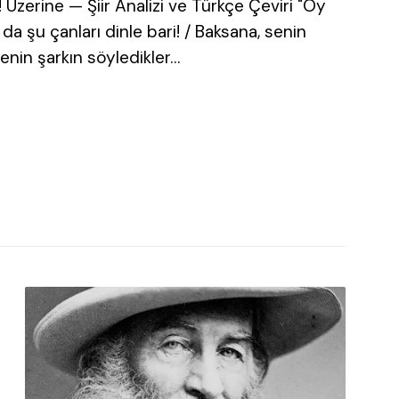
 Üzerine — Şiir Analizi ve Türkçe Çeviri "Oy
k da şu çanları dinle bari! / Baksana, senin
enin şarkın söyledikler…