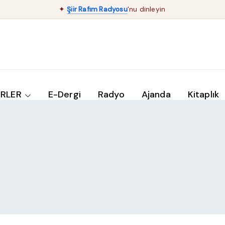
✦
Şiir Rafım Radyosu
'nu dinleyin
İRLER
E-Dergi
Radyo
Ajanda
Kitaplık