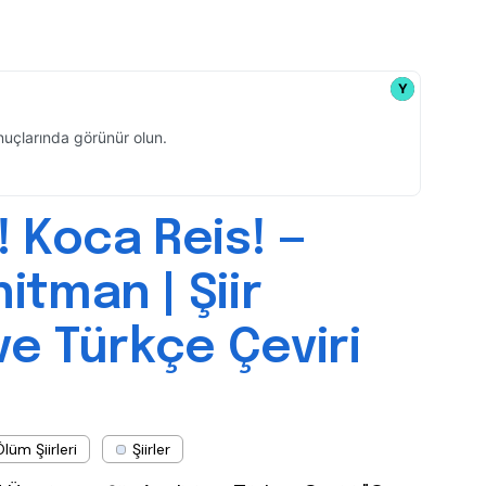
! Koca Reis! —
itman | Şiir
 ve Türkçe Çeviri
lüm Şiirleri
Şiirler