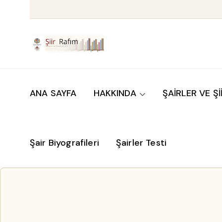
ANA SAYFA
HAKKINDA
ŞAİRLER VE Şİ
Şair Biyografileri
Şairler Testi