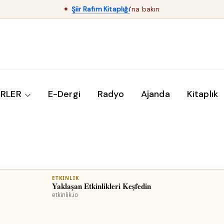
✦
Şiir Rafım Kitaplığı
'na bakın
İRLER
E-Dergi
Radyo
Ajanda
Kitaplık
ETKINLIK
Yaklaşan Etkinlikleri Keşfedin
etkinlik.io