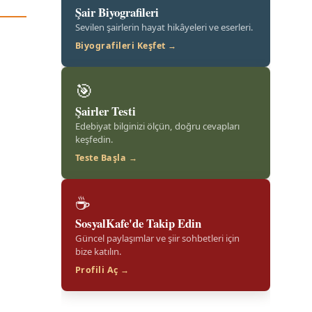
Şair Biyografileri
Sevilen şairlerin hayat hikâyeleri ve eserleri.
Biyografileri Keşfet →
🎯
Şairler Testi
Edebiyat bilginizi ölçün, doğru cevapları
keşfedin.
Teste Başla →
☕
SosyalKafe'de Takip Edin
Güncel paylaşımlar ve şiir sohbetleri için
bize katılın.
Profili Aç →