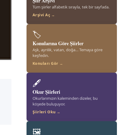
Şiir Arşivi
Tüm şiirler alfabetik sırayla, tek bir sayfada.
Arşivi Aç →
🏷️
Konularına Göre Şiirler
Aşk, ayrılık, vatan, doğa… Temaya göre
keşfedin.
Konuları Gör →
🖋️
Okur Şiirleri
Okurlarımızın kaleminden dizeler, bu
köşede buluşuyor.
Şiirleri Oku →
🖼️