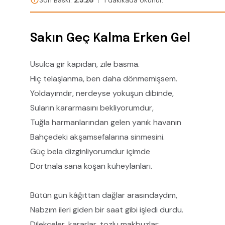
Son Baskı:
2.3.26
|
1 dakikada okunur.
Sakın Geç Kalma Erken Gel
Usulca gir kapıdan, zile basma.
Hiç telaşlanma, ben daha dönmemişsem.
Yoldayımdır, nerdeyse yokuşun dibinde,
Suların kararmasını bekliyorumdur,
Tuğla harmanlarından gelen yanık havanın
Bahçedeki akşamsefalarına sinmesini.
Güç bela dizginliyorumdur içimde
Dörtnala sana koşan küheylanları.
Bütün gün kâğıttan dağlar arasındaydım,
Nabzım ileri giden bir saat gibi işledi durdu.
Dilekçeler, kararlar, tozlu makbuzlar: