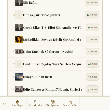
Şiir Rafım
2
25
okuma
📖
Dünya Şairleri ve Şiirleri
3
12
okuma
Çorak Ülke, T.S. Eliot Şiir Analizi ve Türkçe Çeviri
4
9
okuma
Mokadikko, Zeynep Köylü Şiir Analizi ve İncelemesi
5
7
okuma
Daim Enelhak Söylerem - Nesimi
6
4
okuma
📖
Unutulmaz Çağdaş Türk Şairleri Ve Şiirleri
7
4
okuma
Hikaye - İlhan Berk
8
3
okuma
Edip Cansever Kimdir? Hayatı, Şiirleri ve Eserleri
9
3
okuma
Olağan Şiir Dergisi Sayı 51 Yayımlandı (Temmuz-Ağustos ...
🏠
🔖
📚
10
3
⇅
okuma
Ana Sayfa
Favorilerim
Kütüphane
Sıradakini Oku