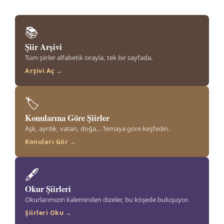
📚
Şiir Arşivi
Tüm şiirler alfabetik sırayla, tek bir sayfada.
Arşivi Aç →
🏷️
Konularına Göre Şiirler
Aşk, ayrılık, vatan, doğa… Temaya göre keşfedin.
Konuları Gör →
🖋️
Okur Şiirleri
Okurlarımızın kaleminden dizeler, bu köşede buluşuyor.
Şiirleri Oku →