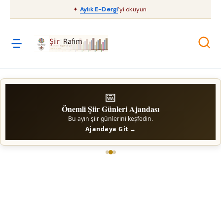
✦
Aylık E-Dergi
'yi okuyun
📅
Önemli Şiir Günleri Ajandası
Bu ayın şiir günlerini keşfedin.
Ajandaya Git →