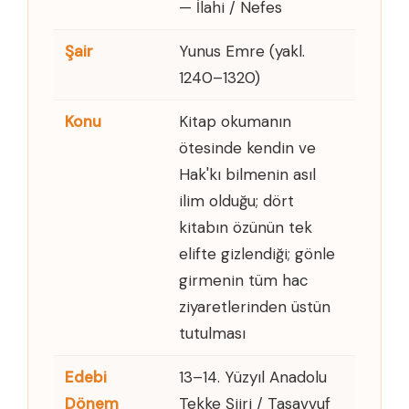
— İlahi / Nefes
Şair
Yunus Emre (yakl.
1240–1320)
Konu
Kitap okumanın
ötesinde kendin ve
Hak'kı bilmenin asıl
ilim olduğu; dört
kitabın özünün tek
elifte gizlendiği; gönle
girmenin tüm hac
ziyaretlerinden üstün
tutulması
Edebi
13–14. Yüzyıl Anadolu
Dönem
Tekke Şiiri / Tasavvuf