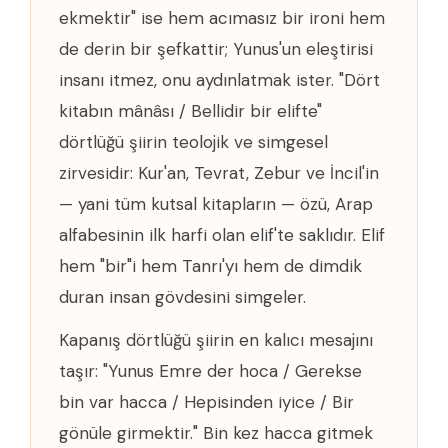
ekmektir" ise hem acımasız bir ironi hem
de derin bir şefkattir; Yunus'un eleştirisi
insanı itmez, onu aydınlatmak ister. "Dört
kitabın mânâsı / Bellidir bir elifte"
dörtlüğü şiirin teolojik ve simgesel
zirvesidir: Kur'an, Tevrat, Zebur ve İncil'in
— yani tüm kutsal kitapların — özü, Arap
alfabesinin ilk harfi olan elif'te saklıdır. Elif
hem "bir"i hem Tanrı'yı hem de dimdik
duran insan gövdesini simgeler.
Kapanış dörtlüğü şiirin en kalıcı mesajını
taşır: "Yunus Emre der hoca / Gerekse
bin var hacca / Hepisinden iyice / Bir
gönüle girmektir." Bin kez hacca gitmek