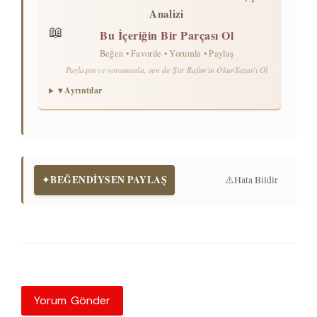
Analizi
📖
Bu İçeriğin Bir Parçası Ol
Beğen • Favorile • Yorumla • Paylaş
Paylaşım ve yorumunla, sen de Şiir Rafım'ın Okur-Yazar'ı Ol
▾ Ayrıntılar
BEĞENDİYSEN PAYLAŞ
✦
⚠️
Hata Bildir
Yorum Gönder