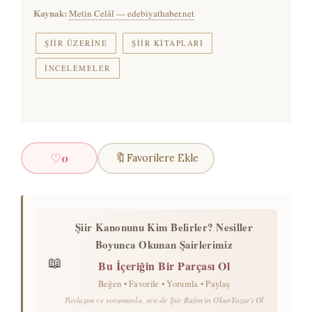
Kaynak:
Metin Celâl — edebiyathaber.net
ŞIIR ÜZERINE
ŞIIR KITAPLARI
İNCELEMELER
♡
🔖
0
Favorilere Ekle
Şiir Kanonunu Kim Belirler? Nesiller
Boyunca Okunan Şairlerimiz
📖
Bu İçeriğin Bir Parçası Ol
Beğen • Favorile • Yorumla • Paylaş
Paylaşım ve yorumunla, sen de Şiir Rafım'ın Okur-Yazar'ı Ol