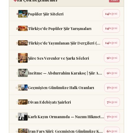
Popüler Şiir Siteleri
1
14
beğeni
Türkiye'de Popüler Şiir Yarışmaları
2
14
beğeni
Türkiye’de Yayımlanan Şiir Dergileri (Güncel Liste)
3
14
beğeni
Şiire Ses Verenler ve Şarkı Sözleri
4
9
beğeni
İncitme — Abdurrahim Karakoç | Şiir Analizi
5
9
beğeni
Geçmişten Günümüze Halk Ozanları
6
7
beğeni
Divan Edebiyatı Şairleri
7
7
beğeni
Karlı Kayın Ormanında — Nazım Hikmet Ran | Şiir Analizi
8
7
beğeni
İran Fars Şiiri: Geçmişten Günümüze Kronolojik Bir Yolc...
9
6
beğeni