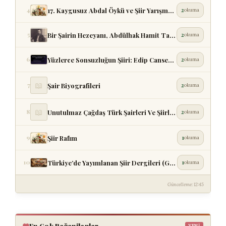
17. Kaygusuz Abdal Öykü ve Şiir Yarışması Başvuruları B...
4
2
okuma
Bir Şairin Hezeyanı, Abdülhak Hamit Tarhan Şiir Analizi...
5
2
okuma
Yüzlerce Sonsuzluğun Şiiri: Edip Cansever — Haydar Ergü...
6
2
okuma
📖
Şair Biyografileri
7
2
okuma
📖
Unutulmaz Çağdaş Türk Şairleri Ve Şiirleri
8
2
okuma
Şiir Rafım
9
1
okuma
Türkiye’de Yayımlanan Şiir Dergileri (Güncel Liste)
10
1
okuma
Güncelleme: 12:45
En Çok Beğenilenler
YENI