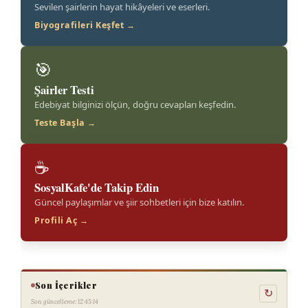
Sevilen şairlerin hayat hikâyeleri ve eserleri.
Biyografileri Keşfet →
🎯
Şairler Testi
Edebiyat bilginizi ölçün, doğru cevapları keşfedin.
Teste Başla →
☕
SosyalKafe'de Takip Edin
Güncel paylaşımlar ve şiir sohbetleri için bize katılın.
Profili Aç →
Son İçerikler
↻
Son güncelleme: 12:45:14