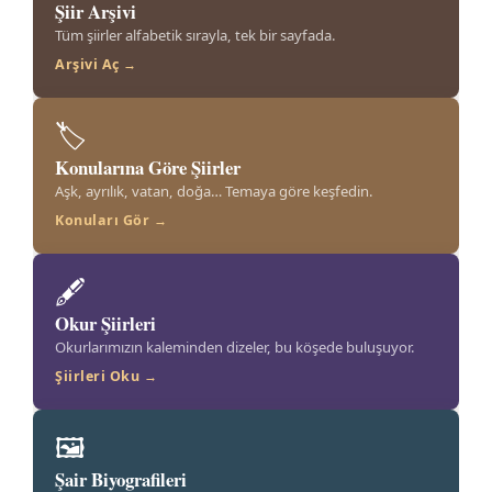
Şiir Arşivi
Tüm şiirler alfabetik sırayla, tek bir sayfada.
Arşivi Aç →
🏷️
Konularına Göre Şiirler
Aşk, ayrılık, vatan, doğa… Temaya göre keşfedin.
Konuları Gör →
🖋️
Okur Şiirleri
Okurlarımızın kaleminden dizeler, bu köşede buluşuyor.
Şiirleri Oku →
🖼️
Şair Biyografileri