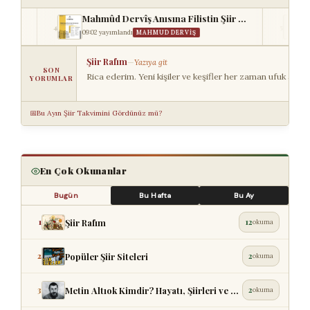
Mahmûd Dervîş Anısına Filistin Şiir Akşamı: İBB’...
4
5
09:02 yayımlandı
MAHMUD DERVIŞ
09:38 yayımlan
SaYLo
—
Yazıya git
SON
Paylaşımınız ve desteğiniz için teşekkür ederiz. 🙏
YORUMLAR
📅
Bu Ayın Şiir Takvimini Gördünüz mü?
En Çok Okunanlar
Bugün
Bu Hafta
Bu Ay
Şiir Rafım
1
12
okuma
Popüler Şiir Siteleri
2
2
okuma
Metin Altıok Kimdir? Hayatı, Şiirleri ve Eserleri
3
2
okuma