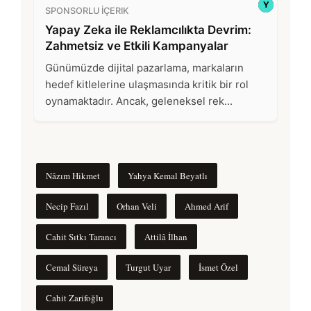
Nâzım Hikmet
Yahya Kemal Beyatlı
Necip Fazıl
Orhan Veli
Ahmed Arif
Cahit Sıtkı Tarancı
Attilâ İlhan
Cemal Süreya
Turgut Uyar
İsmet Özel
Cahit Zarifoğlu