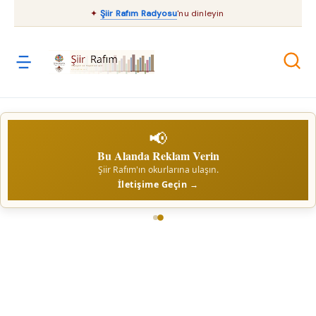
✦
Şiir Rafım Radyosu
'nu dinleyin
📢
Bu Alanda Reklam Verin
Şiir Rafım'ın okurlarına ulaşın.
İletişime Geçin →