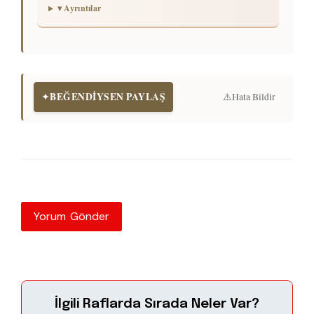
▾ Ayrıntılar
BEĞENDİYSEN PAYLAŞ
✦
⚠️
Hata Bildir
Yorum Gönder
İlgili Raflarda Sırada Neler Var?