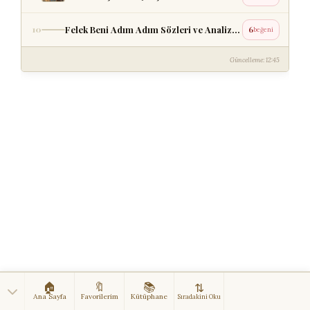
Felek Beni Adım Adım Sözleri ve Analizi – Aşık Özlemi
10
6
beğeni
Güncelleme: 12:45
🏠
🔖
📚
⇅
Ana Sayfa
Favorilerim
Kütüphane
Sıradakini Oku