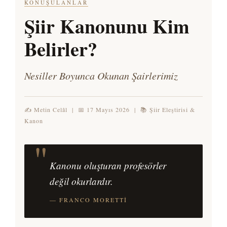
KONUŞULANLAR
Şiir Kanonunu Kim
Belirler?
Nesiller Boyunca Okunan Şairlerimiz
✍ Metin Celâl | 📅 17 Mayıs 2026 | 📚 Şiir Eleştirisi &
Kanon
"
Kanonu oluşturan profesörler
değil okurlardır.
— FRANCO MORETTI