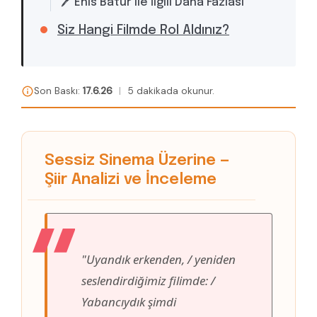
🖊️ Enis Batur ile İlgili Daha Fazlası
Siz Hangi Filmde Rol Aldınız?
Son Baskı:
17.6.26
|
5 dakikada okunur.
Sessiz Sinema Üzerine —
Şiir Analizi ve İnceleme
"Uyandık erkenden, / yeniden
seslendirdiğimiz filimde: /
Yabancıydık şimdi