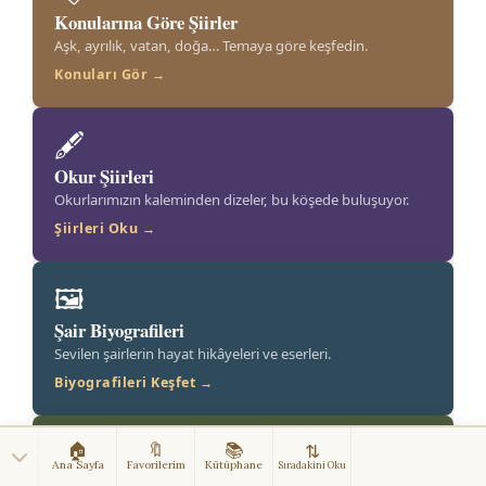
Konularına Göre Şiirler
Aşk, ayrılık, vatan, doğa… Temaya göre keşfedin.
Konuları Gör →
🖋️
Okur Şiirleri
Okurlarımızın kaleminden dizeler, bu köşede buluşuyor.
Şiirleri Oku →
🖼️
Şair Biyografileri
Sevilen şairlerin hayat hikâyeleri ve eserleri.
Biyografileri Keşfet →
🎯
🏠
🔖
📚
⇅
Ana Sayfa
Favorilerim
Kütüphane
Sıradakini Oku
Şairler Testi