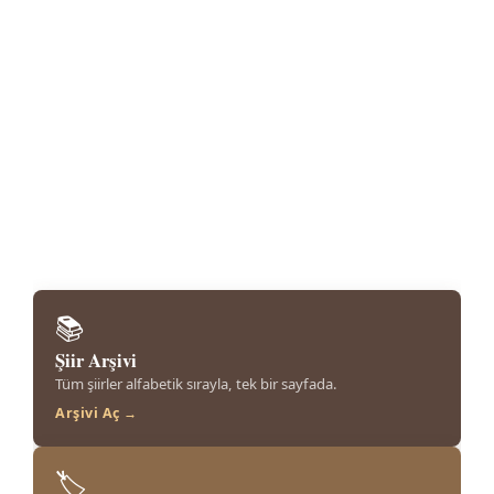
📚
Şiir Arşivi
Tüm şiirler alfabetik sırayla, tek bir sayfada.
Arşivi Aç →
🏷️