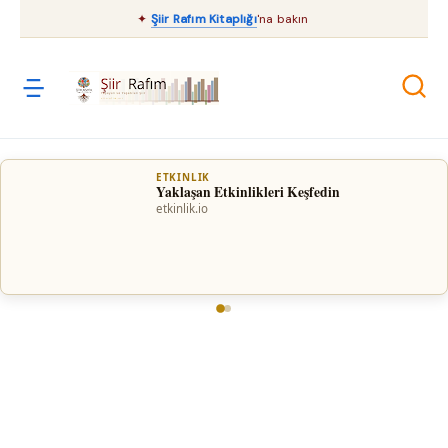
✦
Şiir Rafım Kitaplığı
'na bakın
ETKINLIK
Yaklaşan Etkinlikleri Keşfedin
etkinlik.io