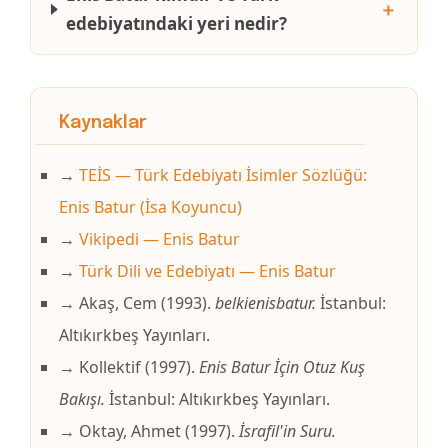
＋
edebiyatındaki yeri nedir?
Kaynaklar
→
TEİS — Türk Edebiyatı İsimler Sözlüğü:
Enis Batur (İsa Koyuncu)
→
Vikipedi — Enis Batur
→
Türk Dili ve Edebiyatı — Enis Batur
→ Akaş, Cem (1993).
belkienisbatur.
İstanbul:
Altıkırkbeş Yayınları.
→ Kollektif (1997).
Enis Batur İçin Otuz Kuş
Bakışı.
İstanbul: Altıkırkbeş Yayınları.
→ Oktay, Ahmet (1997).
İsrafil'in Suru.