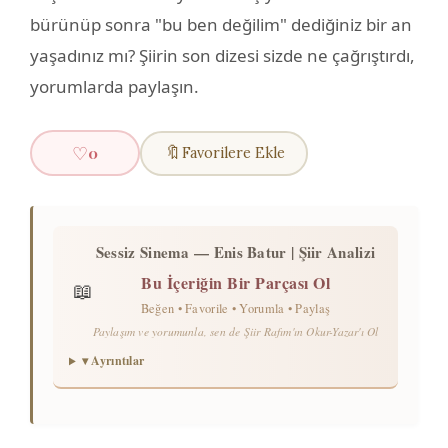
bürünüp sonra "bu ben değilim" dediğiniz bir an
yaşadınız mı? Şiirin son dizesi sizde ne çağrıştırdı,
yorumlarda paylaşın.
♡
🔖
0
Favorilere Ekle
Sessiz Sinema — Enis Batur | Şiir Analizi
Bu İçeriğin Bir Parçası Ol
📖
Beğen • Favorile • Yorumla • Paylaş
Paylaşım ve yorumunla, sen de Şiir Rafım'ın Okur-Yazar'ı Ol
▾ Ayrıntılar