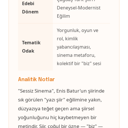
Edebi
Deneysel-Modernist
Dönem
Eğilim
Yorgunluk, oyun ve
rol, kimlik
Tematik
yabancılaşması,
Odak
sinema metaforu,
kolektif bir "biz" sesi
Analitik Notlar
"Sessiz Sinema", Enis Batur'un şiirinde
sık görülen "yazı şiir" eğilimine yakın,
düzyazıya teğet geçen ama şiirsel
yoğunluğunu hiç kaybetmeyen bir
metindir. Şiir, çoğul bir özne — "biz" —