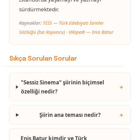
sürdürmektedir.
Kaynaklar:
TEİS — Türk Edebiyatı İsimler
Sözlüğü (İsa Koyuncu)
·
Vikipedi — Enis Batur
Sıkça Sorulan Sorular
"Sessiz Sinema" şiirinin biçimsel
＋
özelliği nedir?
＋
Şiirin ana teması nedir?
Enis Batur kimdir ve Türk