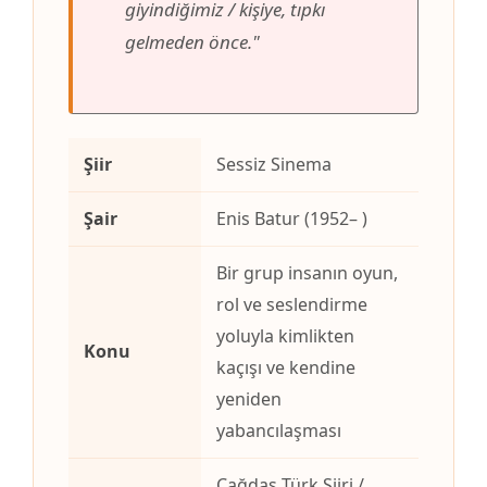
giyindiğimiz / kişiye, tıpkı
gelmeden önce."
Şiir
Sessiz Sinema
Şair
Enis Batur (1952– )
Bir grup insanın oyun,
rol ve seslendirme
yoluyla kimlikten
Konu
kaçışı ve kendine
yeniden
yabancılaşması
Çağdaş Türk Şiiri /