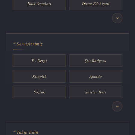
Halk Ozanları
Divan Edebiyatı
Türk Şiir Tarihi
İran Fars Şiiri
Şair Biyografileri
Servislerimiz
E - Dergi
Şiir Radyosu
Kitaplık
Ajanda
Sözlük
Şairler Testi
Şarkı Sözleri
Şiir Siteleri
Şiir Yarışmaları
Şiir Dergileri
Takip Edin