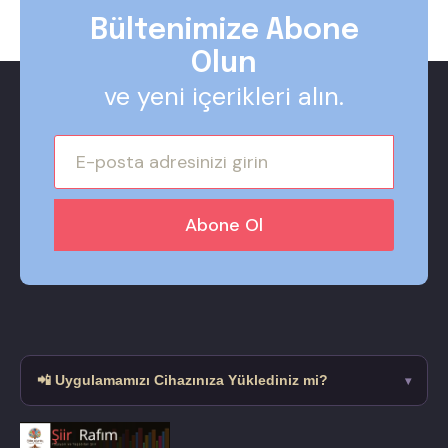
Bültenimize Abone
Olun
ve yeni içerikleri alın.
📲 Uygulamamızı Cihazınıza Yüklediniz mi?
▾