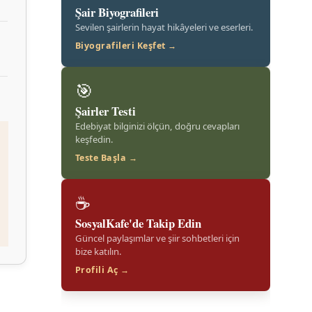
Şair Biyografileri
Sevilen şairlerin hayat hikâyeleri ve eserleri.
Biyografileri Keşfet →
🎯
Şairler Testi
Edebiyat bilginizi ölçün, doğru cevapları
keşfedin.
Teste Başla →
☕
SosyalKafe'de Takip Edin
Güncel paylaşımlar ve şiir sohbetleri için
bize katılın.
Profili Aç →