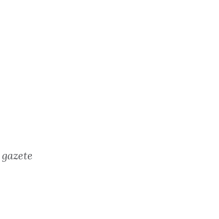
Mahmud Derviş Kimdir? Hayatı, Şiirleri ve Eserle...
2
 yayımlandı
MAHMUD DERVIŞ
09:35 yayımlandı
TÜRK EDEBIY
gazete