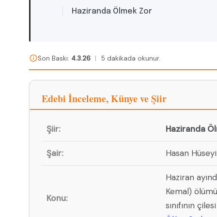
Haziranda Ölmek Zor
Son Baskı:
4.3.26
|
5 dakikada okunur.
Edebi İnceleme, Künye ve Şiir
Şiir:
Haziranda Ö
Şair:
Hasan Hüseyi
Haziran ayın
Kemal) ölümü ü
Konu:
sınıfının çile