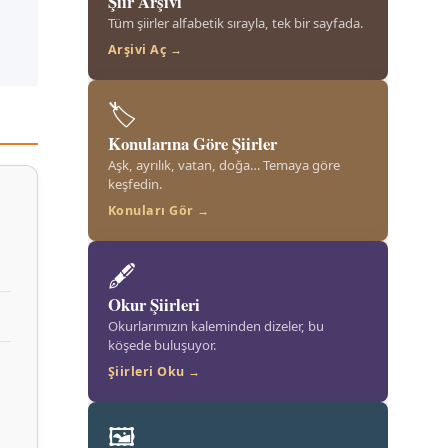
Şiir Arşivi
Tüm şiirler alfabetik sırayla, tek bir sayfada.
Arşivi Aç →
🏷️
Konularına Göre Şiirler
Aşk, ayrılık, vatan, doğa… Temaya göre
keşfedin.
Konuları Gör →
🖋️
Okur Şiirleri
Okurlarımızın kaleminden dizeler, bu
köşede buluşuyor.
Şiirleri Oku →
🖼️