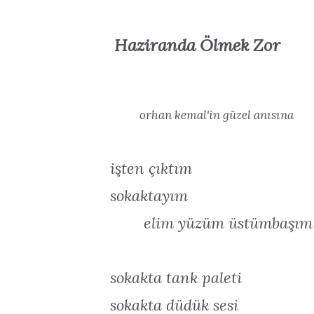
Haziranda Ölmek Zor
1
02:18
orhan kemal'in güzel anısına
işten çıktım
sokaktayım
elim yüzüm üstümbaşım 
sokakta tank paleti
sokakta düdük sesi