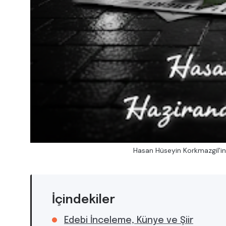
Hasan Hüseyin Korkmazgil'in 
İçindekiler
Edebi İnceleme, Künye ve Şiir