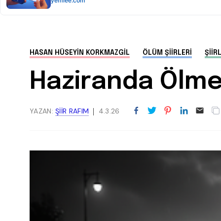
HASAN HÜSEYIN KORKMAZGIL
ÖLÜM ŞIIRLERI
ŞIIR
Haziranda Ölme
YAZAN:
ŞIIR RAFIM
4.3.26