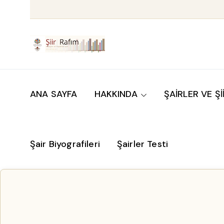
ANA SAYFA
HAKKINDA
ŞAİRLER VE Şİ
Şair Biyografileri
Şairler Testi