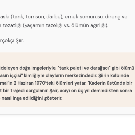
baskı (tank, tomson, darbe), emek sömürüsü, direnç ve
 tezatlığı (yaşamın tazeliği vs. ölümün ağırlığı).
ekçi Şiir.
jdeleyen doğa imgeleriyle, "tank paleti ve darağacı" gibi ölümü
basın işçisi" kimliğiyle olayların merkezindedir. Şiirin kalbinde
al’in 2 Haziran 1970’teki ölümleri yatar. "Kaderin üstünde bir
 bir trajedi sorgulanır. Şair, acıyı on üç yıl demledikten sonra
 nasıl inşa edildiğini gösterir.