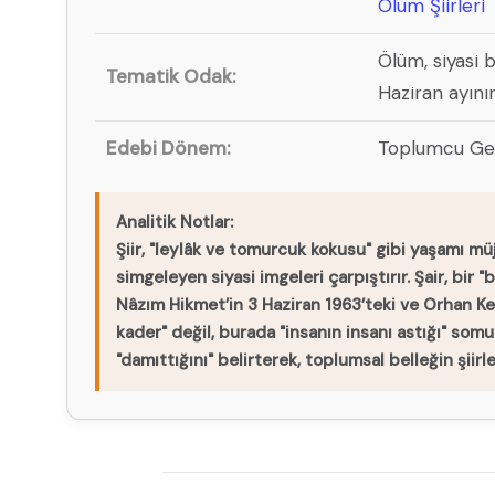
Ölüm Şiirleri
Ölüm, siyasi 
Tematik Odak:
Haziran ayının
Edebi Dönem:
Toplumcu Gerç
Analitik Notlar:
Şiir, "leylâk ve tomurcuk kokusu" gibi yaşamı mü
simgeleyen siyasi imgeleri çarpıştırır. Şair, bir "
Nâzım Hikmet’in 3 Haziran 1963’teki ve Orhan Kem
kader" değil, burada "insanın insanı astığı" somut
"damıttığını" belirterek, toplumsal belleğin şiirle