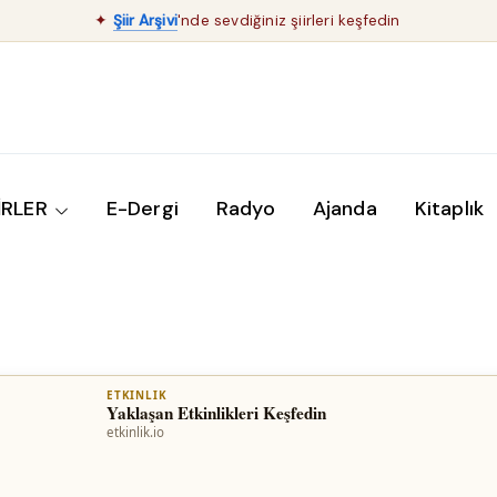
✦
Şiir Arşivi
'nde sevdiğiniz şiirleri keşfedin
İRLER
E-Dergi
Radyo
Ajanda
Kitaplık
📢
Bu Alanda Reklam Verin
Şiir Rafım'ın okurlarına ulaşın.
İletişime Geçin →