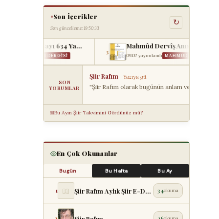
Son İçerikler
↻
Son güncelleme: 19:50:33
Türk Edebiyatı Dergisi Sayı 634 Yayımlandı (Ağus...
Mahmûd Dervîş Anısına Filistin Şiir Akşamı: İBB’...
3
ATI DERGISI
09:02 yayımlandı
MAHMUD DERVIŞ
Şiir Rafım
—
Yazıya git
SON
"Şiir Rafım olarak bugünün anlam ve önemini; k
YORUMLAR
📅
Bu Ayın Şiir Takvimini Gördünüz mü?
En Çok Okunanlar
Bugün
Bu Hafta
Bu Ay
📖
Şiir Rafım Aylık Şiir E-Dergisi
1
34
okuma
Şiir Rafım
2
16
okuma