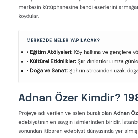
merkezin kütüphanesine kendi eserlerini armağan e
koydular.
MERKEZDE NELER YAPILACAK?
•
Eğitim Atölyeleri:
Köy halkına ve gençlere yön
•
Kültürel Etkinlikler:
Şiir dinletileri, imza günl
•
Doğa ve Sanat:
Şehrin stresinden uzak, doğal
Adnan Özer Kimdir? 19
Projeye adı verilen ve aslen buralı olan
Adnan Öz
edebiyatının en saygın isimlerinden biridir. İstanb
sonundan itibaren edebiyat dünyasında yer almış 