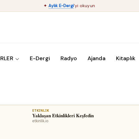
✦
Aylık E-Dergi
'yi okuyun
İRLER
E-Dergi
Radyo
Ajanda
Kitaplık
ETKINLIK
Yaklaşan Etkinlikleri Keşfedin
etkinlik.io