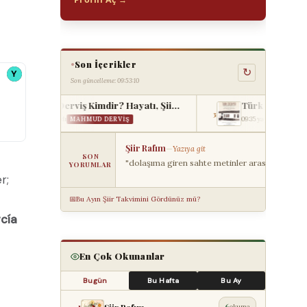
Son İçerikler
↻
Son güncelleme: 09:53:10
Mahmud Derviş Kimdir? Hayatı, Şiirleri ve Eserle...
3
yımlandı
MAHMUD DERVIŞ
09:35 yayımlandı
TÜRK EDEBIYATI
Şiir Rafım
—
Yazıya git
SON
"Şiir Rafım olarak bugünün anlam ve önemini; k
YORUMLAR
r;
📅
Bu Ayın Şiir Takvimini Gördünüz mü?
cía
En Çok Okunanlar
Bugün
Bu Hafta
Bu Ay
1
6
okuma