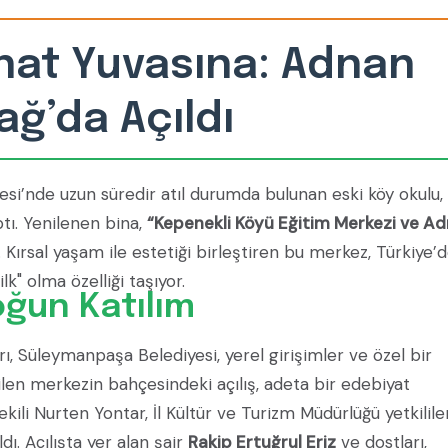
nat Yuvasına: Adnan
dağ’da Açıldı
lesi’nde uzun süredir atıl durumda bulunan eski köy okulu,
tı. Yenilenen bina,
“Kepenekli Köyü Eğitim Merkezi ve A
. Kırsal yaşam ile estetiği birleştiren bu merkez, Türkiye’
lk" olma özelliği taşıyor.
Yoğun Katılım
rı, Süleymanpaşa Belediyesi, yerel girişimler ve özel bir
len merkezin bahçesindeki açılış, adeta bir edebiyat
ili Nurten Yontar, İl Kültür ve Turizm Müdürlüğü yetkililer
ı. Açılışta yer alan şair
Rakip Ertuğrul Eriz
ve dostları,