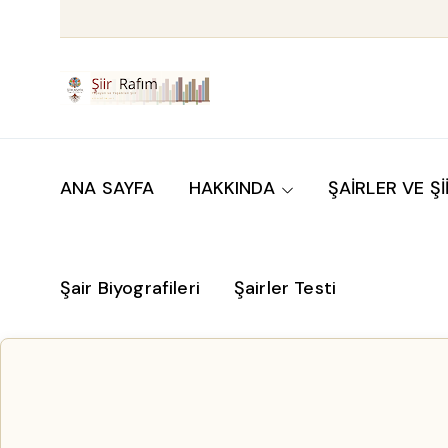
ANA SAYFA
HAKKINDA
ŞAİRLER VE Şİ
Şair Biyografileri
Şairler Testi