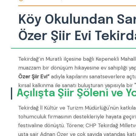
Köy Okulundan Sa
Özer Şiir Evi Tekir
Tekirdağ’ın Muratlı ilçesine bağlı Kepenekli Mahal
muazzam bir dönüşüm hikayesine ev sahipliği yap
Özer Şiir Evi”
adıyla kapılarını sanatseverlere açtı
kırsal kalkınma ile sanatı buluşturan yapısıyla bir "i
Açılışta Şiir Şöleni ve 
Tekirdağ İl Kültür ve Turizm Müdürlüğü'nün katkıla
tohumculuk firmasının destekleriyle hayata geçiri
festivaline dönüştü. Törene; CHP Tekirdağ Milletvek
usta şair Adnan Özer ve çok sayıda vatandaş katıld