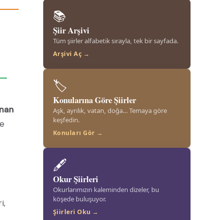
📚
Şiir Arşivi
Tüm şiirler alfabetik sırayla, tek bir sayfada.
Arşivi Aç →
🏷️
Konularına Göre Şiirler
dnan
Aşk, ayrılık, vatan, doğa… Temaya göre
keşfedin.
de
Konuları Gör →
🖋️
Okur Şiirleri
Okurlarımızın kaleminden dizeler, bu
köşede buluşuyor.
i,
Şiirleri Oku →