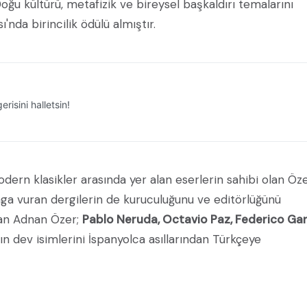
 Doğu kültürü, metafizik ve bireysel başkaldırı temalarını
nda birincilik ödülü almıştır.
17. Kaygusuz Abdal Öykü ve Şiir Yarışması Başvur...
1
2
18:23 yayımlandı
KAYGUSUZ ABDAL
02:18 ya
odern klasikler arasında yer alan eserlerin sahibi olan Öze
 vuran dergilerin de kuruculuğunu ve editörlüğünü
lan Adnan Özer;
Pablo Neruda, Octavio Paz, Federico Gar
n dev isimlerini İspanyolca asıllarından Türkçeye