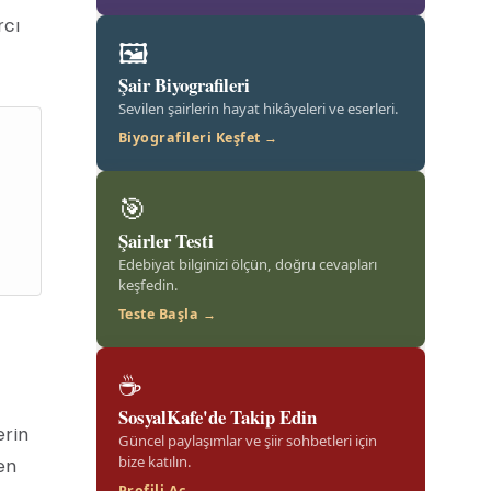
rcı
🖼️
Şair Biyografileri
Sevilen şairlerin hayat hikâyeleri ve eserleri.
Biyografileri Keşfet →
🎯
Şairler Testi
Edebiyat bilginizi ölçün, doğru cevapları
keşfedin.
Teste Başla →
☕
SosyalKafe'de Takip Edin
erin
Güncel paylaşımlar ve şiir sohbetleri için
bize katılın.
en
Profili Aç →