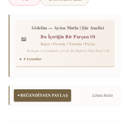
Gidelim — Ayten Mutlu | Şiir Analizi
Bu İçeriğin Bir Parçası Ol
📖
Beğen • Favorile • Yorumla • Paylaş
Paylaşım ve yorumunla, sen de Şiir Rafım'ın Okur-Yazar'ı Ol
▾ Ayrıntılar
BEĞENDİYSEN PAYLAŞ
✦
⚠️
Hata Bildir