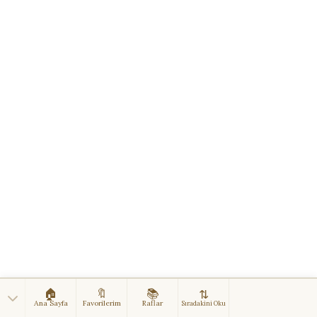
🏠
🔖
📚
⇅
Ana Sayfa
Favorilerim
Raflar
Sıradakini Oku