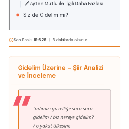
🖊️ Ayten Mutlu ile İlgili Daha Fazlası
Siz de Gidelim mi?
Son Baskı:
19.6.26
|
5 dakikada okunur.
Gidelim Üzerine — Şiir Analizi
ve İnceleme
"adımızı güzelliğe sora sora
gidelim / biz nereye gidelim?
/ o yakut ülkesine