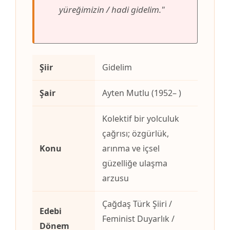
yüreğimizin / hadi gidelim."
Şiir
Gidelim
Şair
Ayten Mutlu (1952– )
Kolektif bir yolculuk
çağrısı; özgürlük,
Konu
arınma ve içsel
güzelliğe ulaşma
arzusu
Çağdaş Türk Şiiri /
Edebi
Feminist Duyarlık /
Dönem