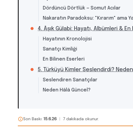
Dördüncü Dörtlük — Somut Acılar
Nakaratın Paradoksu: "Kırarım" ama Y
4. Âşık Gülabi: Hayatı, Albümleri & En 
Hayatının Kronolojisi
Sanatçı Kimliği
En Bilinen Eserleri
5. Türküyü Kimler Seslendirdi? Nede
Seslendiren Sanatçılar
Neden Hâlâ Güncel?
Son Baskı:
15.6.26
|
7 dakikada okunur.