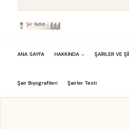
ANA SAYFA
HAKKINDA
ŞAİRLER VE Şİ
Şair Biyografileri
Şairler Testi