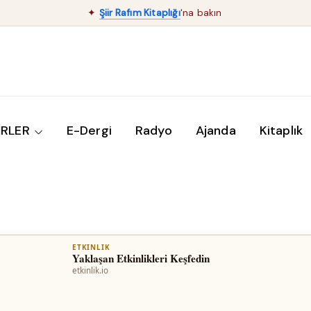
✦
Şiir Rafım Kitaplığı
'na bakın
İRLER
E-Dergi
Radyo
Ajanda
Kitaplık
ETKINLIK
Yaklaşan Etkinlikleri Keşfedin
etkinlik.io