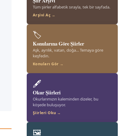
Şiir Arşivi
Tüm şiirler alfabetik sırayla, tek bir sayfada.
Arşivi Aç →
🏷️
Konularına Göre Şiirler
Aşk, ayrılık, vatan, doğa… Temaya göre
keşfedin.
Konuları Gör →
🖋️
Okur Şiirleri
Okurlarımızın kaleminden dizeler, bu
köşede buluşuyor.
Şiirleri Oku →
🖼️