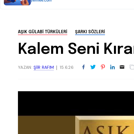
AŞIK GÜLABI TÜRKÜLERI
ŞARKI SÖZLERI
Kalem Seni Kırar
YAZAN:
ŞIIR RAFIM
15.6.26