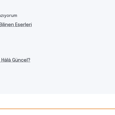
azıyorum
Bilinen Eserleri
n Hâlâ Güncel?