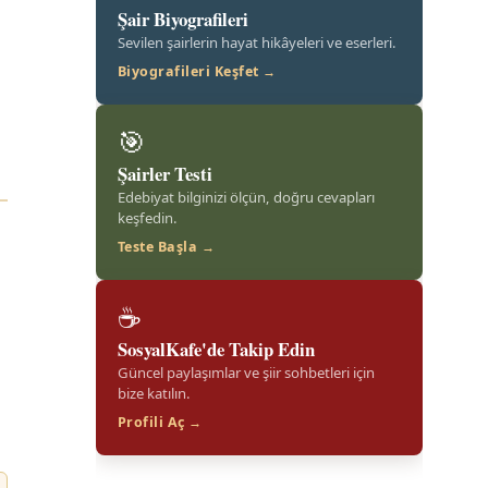
Şair Biyografileri
Sevilen şairlerin hayat hikâyeleri ve eserleri.
Biyografileri Keşfet →
🎯
Şairler Testi
Edebiyat bilginizi ölçün, doğru cevapları
keşfedin.
Teste Başla →
☕
SosyalKafe'de Takip Edin
Güncel paylaşımlar ve şiir sohbetleri için
bize katılın.
Profili Aç →