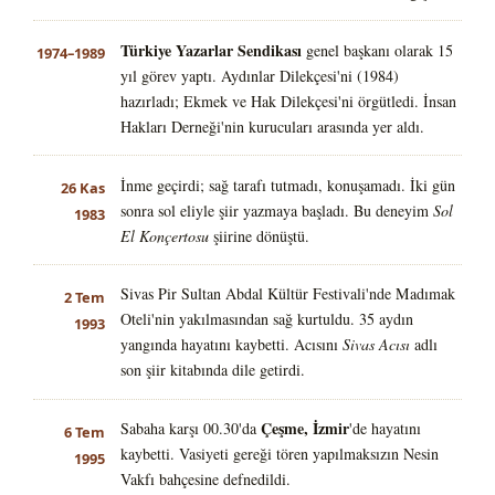
Türkiye Yazarlar Sendikası
genel başkanı olarak 15
1974–1989
yıl görev yaptı. Aydınlar Dilekçesi'ni (1984)
hazırladı; Ekmek ve Hak Dilekçesi'ni örgütledi. İnsan
Hakları Derneği'nin kurucuları arasında yer aldı.
İnme geçirdi; sağ tarafı tutmadı, konuşamadı. İki gün
26 Kas
sonra sol eliyle şiir yazmaya başladı. Bu deneyim
Sol
1983
El Konçertosu
şiirine dönüştü.
Sivas Pir Sultan Abdal Kültür Festivali'nde Madımak
2 Tem
Oteli'nin yakılmasından sağ kurtuldu. 35 aydın
1993
yangında hayatını kaybetti. Acısını
Sivas Acısı
adlı
son şiir kitabında dile getirdi.
Çeşme, İzmir
Sabaha karşı 00.30'da
'de hayatını
6 Tem
kaybetti. Vasiyeti gereği tören yapılmaksızın Nesin
1995
Vakfı bahçesine defnedildi.