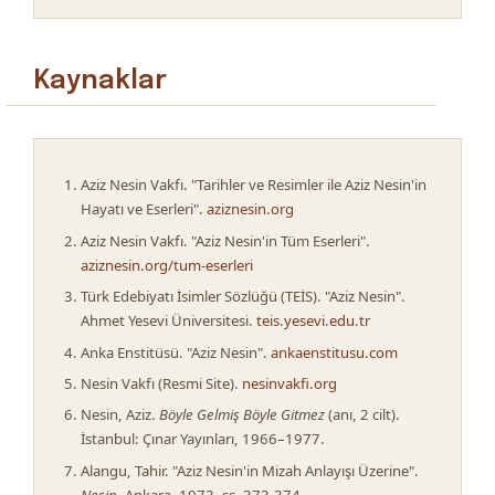
Kaynaklar
Aziz Nesin Vakfı. "Tarihler ve Resimler ile Aziz Nesin'in
Hayatı ve Eserleri".
aziznesin.org
Aziz Nesin Vakfı. "Aziz Nesin'in Tüm Eserleri".
aziznesin.org/tum-eserleri
Türk Edebiyatı İsimler Sözlüğü (TEİS). "Aziz Nesin".
Ahmet Yesevi Üniversitesi.
teis.yesevi.edu.tr
Anka Enstitüsü. "Aziz Nesin".
ankaenstitusu.com
Nesin Vakfı (Resmi Site).
nesinvakfi.org
Nesin, Aziz.
Böyle Gelmiş Böyle Gitmez
(anı, 2 cilt).
İstanbul: Çınar Yayınları, 1966–1977.
Alangu, Tahir. "Aziz Nesin'in Mizah Anlayışı Üzerine".
Nesin
. Ankara, 1973. ss. 373-374.