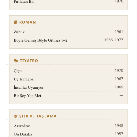
Pırtlatan Bal
1976
📗 ROMAN
Zübük
1961
Böyle Gelmiş Böyle Gitmez 1–2
1966–1977
🎭 TIYATRO
Çiçu
1970
Üç Karagöz
1967
İnsanlar Uyanıyor
1969
Bir Şey Yap Met
—
📖 ŞIIR VE TAŞLAMA
Aziznâme
1948
On Dakika
1957