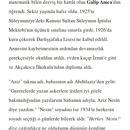
Galip Amca
matematik bilen derviş bir hattât olan
'dan
öğrendi. Sekiz yaşında hafız oldu. 1925'te
Süleymaniye'deki Kanuni Sultan Süleyman İptidai
Mektebi'nin üçüncü sınıfına sınavla girdi; 1926'da
kura çekerek Darüşşafaka Lisesi'ne kabul edildi.
Annesini kaybetmesinin ardından devamsızlık
gerekçesiyle okuldan atıldı, evden kaçıp İzmit'e gitti
ve Akçakoca İlkokulu'ndan diploma aldı.
"Aziz" takma adı, babasının adı Abdülaziz'den gelir:
"Gazetelerde yazan askerlere üstleri iyi gözle
bakmadığından yazılarımı babamın adıyla, Aziz Nesin
diye yazdım." "Nesin" soyadını ise 1934'te herkesin
soyadı seçtiği o günlerde bilerek aldı: "
Herkes 'Nesin?'
diye çağırdıkça ne olduğumu düşünüp kendime