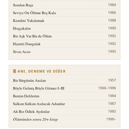
Sondan Başa
1984
Seviye On Ölüme Beş Kala
1986
Kendini Yakalamak
1988
Hoşçakalın
1990
Bir Aşk Var Bir de Ölüm
1992
Hazreti Dangalak
1992
Sivas Acısı
1995
🗒️ ANI, DENEME VE DIĞER
Bir Sürgünün Anıları
1957
Böyle Gelmiş Böyle Gitmez I–III
1966–1996
Benim Delilerim
1984
Salkım Salkım Asılacak Adamlar
1987
Ah Biz Ödlek Aydınlar
1985
Ölümünden sonra 20+ kitap
1996–