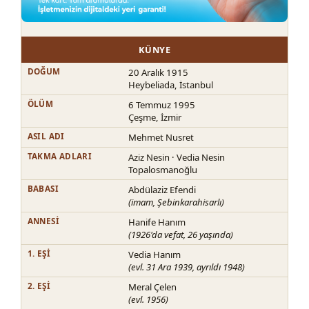
KÜNYE
DOĞUM
20 Aralık 1915
Heybeliada, İstanbul
ÖLÜM
6 Temmuz 1995
Çeşme, İzmir
ASIL ADI
Mehmet Nusret
TAKMA ADLARI
Aziz Nesin · Vedia Nesin
Topalosmanoğlu
BABASI
Abdülaziz Efendi
(imam, Şebinkarahisarlı)
ANNESI
Hanife Hanım
(1926'da vefat, 26 yaşında)
1. EŞI
Vedia Hanım
(evl. 31 Ara 1939, ayrıldı 1948)
2. EŞI
Meral Çelen
(evl. 1956)