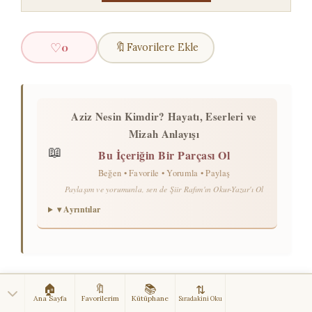
♡
🔖
0
Favorilere Ekle
Aziz Nesin Kimdir? Hayatı, Eserleri ve
Mizah Anlayışı
📖
Bu İçeriğin Bir Parçası Ol
Beğen • Favorile • Yorumla • Paylaş
Paylaşım ve yorumunla, sen de Şiir Rafım'ın Okur-Yazar'ı Ol
▾ Ayrıntılar
🏠
🔖
📚
⇅
BEĞENDİYSEN PAYLAŞ
✦
⚠️
Hata Bildir
Ana Sayfa
Favorilerim
Kütüphane
Sıradakini Oku