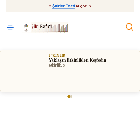
✦
Şairler Testi
'ni çözün
📢
Bu Alanda Reklam Verin
Şiir Rafım'ın okurlarına ulaşın.
İletişime Geçin →