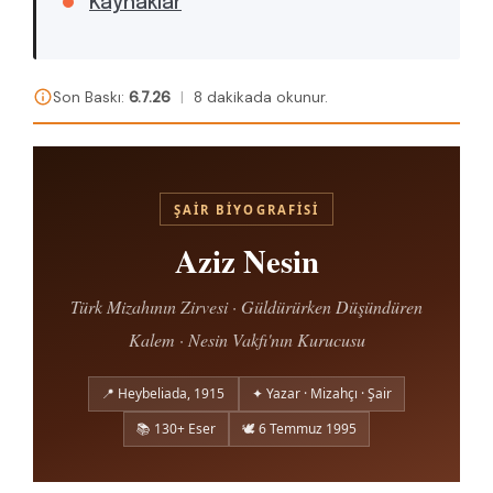
Kaynaklar
Son Baskı:
6.7.26
|
8 dakikada okunur.
ŞAIR BIYOGRAFISI
Aziz Nesin
Türk Mizahının Zirvesi · Güldürürken Düşündüren
Kalem · Nesin Vakfı'nın Kurucusu
📍 Heybeliada, 1915
✦ Yazar · Mizahçı · Şair
📚 130+ Eser
🕊 6 Temmuz 1995