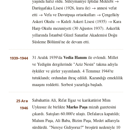
yaşında hafız oldu. Süleymaniye İptidai Mektebi →
Darüşşafaka Lisesi (1926, kura ile) → annesi vefat
etti → Vefa ve Davutpaşa ortaokulları → Çengelköy
Askeri Okulu → Kuleli Askeri Lisesi (1935) → Kara
Harp Okulu mezuniyeti (30 Ağustos 1937). Askerlik
yıllarında İstanbul Güzel Sanatlar Akademisi Doğu
Süsleme Bölümü'ne de devam etti.
Vedia Hanım
31 Aralık 1939'da
ile evlendi. Millet
1939–1944
ve Yedigün dergilerinde "Aziz Nesin" takma adıyla
öyküler ve şiirler yayımlandı. 4 Temmuz 1944'te
tutuklandı; ordundan ihraç edildi. Kazandığı emeklilik
maaşını reddetti. Serbest yazarlığa başladı.
Sabahattin Ali, Rıfat Ilgaz ve karikatürist Mim
25 Ara
Marko Paşa
Uykusuz ile birlikte
mizah gazetesini
1946
çıkardı. Satışları 60.000'e ulaştı. Defalarca kapatıldı;
Malum Paşa, Ali Baba, Bizim Paşa, Medet adlarıyla
sürdürdü. "Nereye Gidiyoruz?" broşürü nedeniyle 10