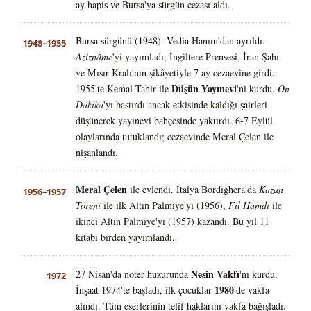
ay hapis ve Bursa'ya sürgün cezası aldı.
Bursa sürgünü (1948). Vedia Hanım'dan ayrıldı.
1948–1955
Aziznâme
'yi yayımladı; İngiltere Prensesi, İran Şahı
ve Mısır Kralı'nın şikâyetiyle 7 ay cezaevine girdi.
Düşün Yayınevi
1955'te Kemal Tahir ile
'ni kurdu.
On
Dakika
'yı bastırdı ancak etkisinde kaldığı şairleri
düşünerek yayınevi bahçesinde yaktırdı. 6-7 Eylül
olaylarında tutuklandı; cezaevinde Meral Çelen ile
nişanlandı.
Meral Çelen
ile evlendi. İtalya Bordighera'da
Kazan
1956–1957
Töreni
ile ilk Altın Palmiye'yi (1956),
Fil Hamdi
ile
ikinci Altın Palmiye'yi (1957) kazandı. Bu yıl 11
kitabı birden yayımlandı.
Nesin Vakfı
27 Nisan'da noter huzurunda
'nı kurdu.
1972
1980
İnşaat 1974'te başladı, ilk çocuklar
'de vakfa
alındı. Tüm eserlerinin telif haklarını vakfa bağışladı.