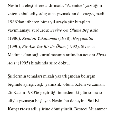
Nesin bu eleştirilere aldırmadı. "Acemice" yazdığını
zaten kabul ediyordu; ama yazmaktan da vazgeçmedi.
1986'dan itibaren birer yıl arayla şiir kitapları
yayımlamayı sürdürdü:
Seviye On Ölüme Beş Kala
(1986),
Kendini Yakalamak
(1988),
Hoşçakalın
(1990),
Bir Aşk Var Bir de Ölüm
(1992). Sivas'ta
Madımak'tan sağ kurtulmasının ardından acısını
Sivas
Acısı
(1995) kitabında şiire döktü.
Şiirlerinin temaları mizah yazarlığından belirgin
biçimde ayrışır: aşk, yalnızlık, ölüm, özlem ve zaman.
26 Kasım 1983'te geçirdiği inmeden iki gün sonra sol
Sol El
eliyle yazmaya başlayan Nesin, bu deneyimi
Konçertosu
adlı şiirine dönüştürdü. Besteci Muammer