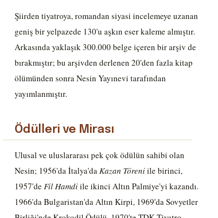
Şiirden tiyatroya, romandan siyasi incelemeye uzanan
geniş bir yelpazede 130'u aşkın eser kaleme almıştır.
Arkasında yaklaşık 300.000 belge içeren bir arşiv de
bırakmıştır; bu arşivden derlenen 20'den fazla kitap
ölümünden sonra Nesin Yayınevi tarafından
yayımlanmıştır.
Ödülleri ve Mirası
Ulusal ve uluslararası pek çok ödülün sahibi olan
Nesin; 1956'da İtalya'da
Kazan Töreni
ile birinci,
1957'de
Fil Hamdi
ile ikinci Altın Palmiye'yi kazandı.
1966'da Bulgaristan'da Altın Kirpi, 1969'da Sovyetler
Birliği'nde Krokodil Ödülü, 1970'te TDK Tiyatro